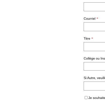
Courriel
*
Titre
*
Collège ou Inst
Si Autre, veuil
Je souhait