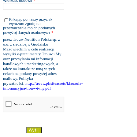
*
Wielkość hodowli
Klikając poniższy przycisk
wyrażam zgodę na
przetwarzanie moich podanych
*
powyżej danych osobowych
przez Trouw Nutrition Polska sp. z
o.o. z siedzibą w Grodzisku
Mazowieckim w celu realizacji
wysyłki e-prenumeraty Trouw i My
oraz przesyłania mi informacji
handlowych i marketingowych, a
także na kontakt ze mną w tych
celach na podany powyżej adres
mailowy. Polityka
prywatności:
http://trouw.pl/siteassets/klauzula-
informacyjna-trouw-i-my.pdf