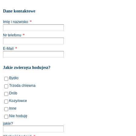
Dane kontaktowe
*
Imię i nazwisko
*
Nr telefonu
*
E-Mail
Jakie zwierzęta hodujesz?
Bydło
Trzoda chlewna
Drób
Kozy/owce
Inne
Nie hoduję
jakie?