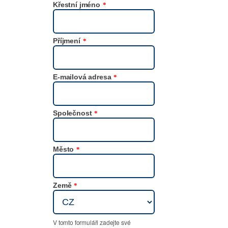
Křestní jméno
*
Příjmení
*
E-mailová adresa
*
Společnost
*
Město
*
Země
*
V tomto formuláři zadejte své