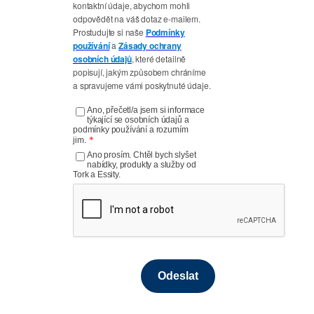
kontaktní údaje, abychom mohli
odpovědět na váš dotaz e-mailem.
Prostudujte si naše
Podmínky
používání
a
Zásady ochrany
osobních údajů
, které detailně
popisují, jakým způsobem chráníme
a spravujeme vámi poskytnuté údaje.
Ano, přečetl/a jsem si informace
týkající se osobních údajů a
podmínky používání a rozumím
*
jim.
Ano prosím. Chtěl bych slyšet
nabídky, produkty a služby od
Tork a Essity.