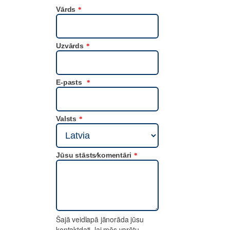
Vārds
*
Uzvārds
*
E-pasts
*
Valsts
*
Jūsu stāsts⁄komentāri
*
Šajā veidlapā jānorāda jūsu
kontaktdati, lai mēs varētu