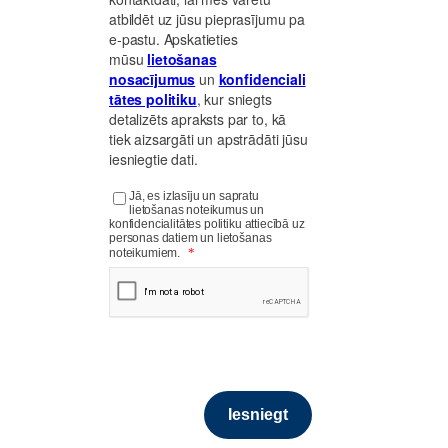
atbildēt uz jūsu pieprasījumu pa
e-pastu. Apskatieties
mūsu
lietošanas
nosacījumus
un
konfidenciali
tātes politiku
, kur sniegts
detalizēts apraksts par to, kā
tiek aizsargāti un apstrādāti jūsu
iesniegtie dati.
Jā, es izlasīju un sapratu
lietošanas noteikumus un
konfidencialitātes politiku attiecībā uz
personas datiem un lietošanas
*
noteikumiem.
Source