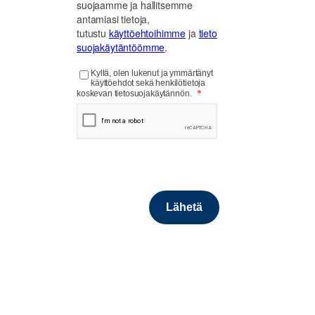
suojaamme ja hallitsemme
antamiasi tietoja,
tutustu
käyttöehtoihimme
ja
tieto
suojakäytäntöömme
.
Kyllä, olen lukenut ja ymmärtänyt
käyttöehdot sekä henkilötietoja
*
koskevan tietosuojakäytännön.
Source