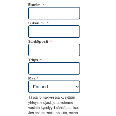
Etunimi
*
Sukunimi
*
Sähköposti
*
Yritys
*
Maa
*
Tässä lomakkeessa kysytään
yhteystietojasi, jotta voimme
vastata kyselyysi sähköpostitse.
Jos haluat lisätietoa siitä, miten