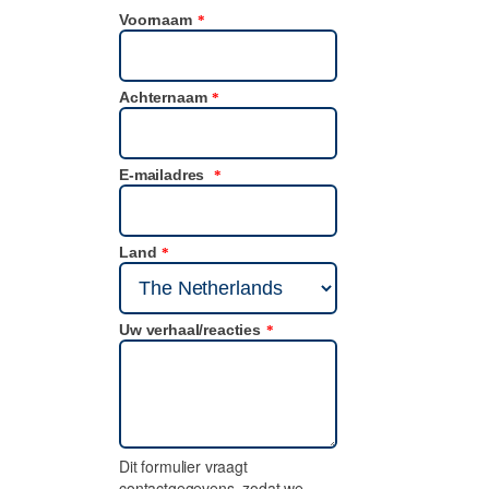
Voornaam
*
Achternaam
*
E-mailadres
*
Land
*
Uw verhaal/reacties
*
Dit formulier vraagt
contactgegevens, zodat we