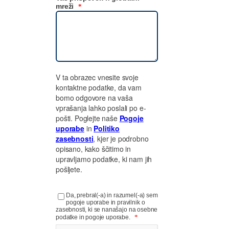
mreži
*
V ta obrazec vnesite svoje
kontaktne podatke, da vam
bomo odgovore na vaša
vprašanja lahko poslali po e-
pošti. Poglejte naše
Pogoje
uporabe
in
Politiko
zasebnosti
, kjer je podrobno
opisano, kako ščitimo in
upravljamo podatke, ki nam jih
pošljete.
Da, prebral(-a) in razumel(-a) sem
pogoje uporabe in pravilnik o
zasebnosti, ki se nanašajo na osebne
*
podatke in pogoje uporabe.