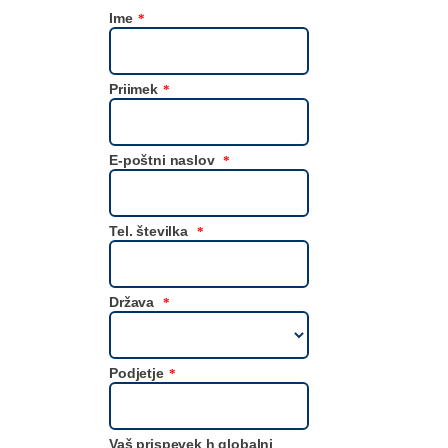
Ime
*
Priimek
*
E-poštni naslov
*
Tel. številka
*
Država
*
Podjetje
*
Vaš prispevek h globalni