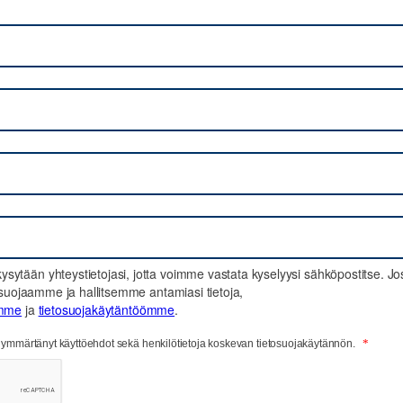
sytään yhteystietojasi, jotta voimme vastata kyselyysi sähköpostitse. Jo
en suojaamme ja hallitsemme antamiasi tietoja,
imme
ja
tietosuojakäytäntöömme
.
*
ja ymmärtänyt käyttöehdot sekä henkilötietoja koskevan tietosuojakäytännön.