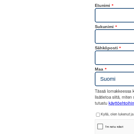
Etunimi
*
Sukunimi
*
Sähköposti
*
Maa
*
Tässä lomakkeessa ky
lisätietoa siitä, mit
tutustu
käyttöehtoih
Kyllä, olen lukenut 