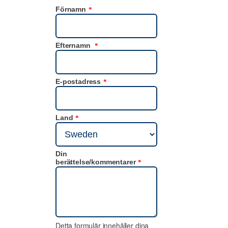
Förnamn
*
Efternamn
*
E-postadress
*
Land
*
Din
berättelse/kommentarer
*
Detta formulär innehåller dina