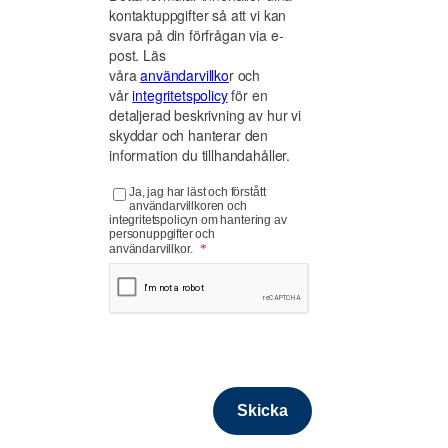
kontaktuppgifter så att vi kan
svara på din förfrågan via e-
post. Läs
våra
användarvillko
r och
vår
integritetspolicy
för en
detaljerad beskrivning av hur vi
skyddar och hanterar den
information du tillhandahåller.
Ja, jag har läst och förstått
användarvillkoren och
integritetspolicyn om hantering av
personuppgifter och
*
användarvillkor.
Source