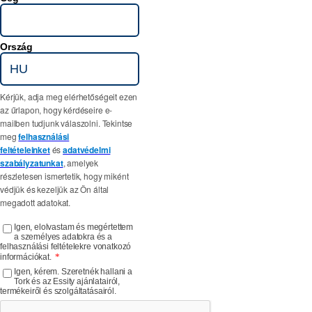
Ország
Kérjük, adja meg elérhetőségeit ezen
az űrlapon, hogy kérdéseire e-
mailben tudjunk válaszolni. Tekintse
meg
felhasználási
feltételeinket
és
adatvédelmi
szabályzatunkat
, amelyek
részletesen ismertetik, hogy miként
védjük és kezeljük az Ön által
megadott adatokat.
Igen, elolvastam és megértettem
a személyes adatokra és a
felhasználási feltételekre vonatkozó
*
információkat.
Igen, kérem. Szeretnék hallani a
Tork és az Essity ajánlatairól,
termékeiről és szolgáltatásairól.